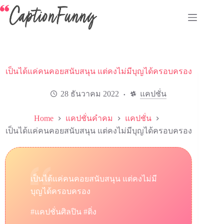
Skip
to
content
เป็นได้แค่คนคอยสนับสนุน แต่คงไม่มีบุญได้ครอบครอง
28 ธันวาคม 2022
แคปชั่น
Home
แคปชั่นคำคม
แคปชั่น
เป็นได้แค่คนคอยสนับสนุน แต่คงไม่มีบุญได้ครอบครอง
เป็นได้แค่คนคอยสนับสนุน แต่คงไม่มี
บุญได้ครอบครอง
#แคปชั่นศิลปิน #ติ่ง