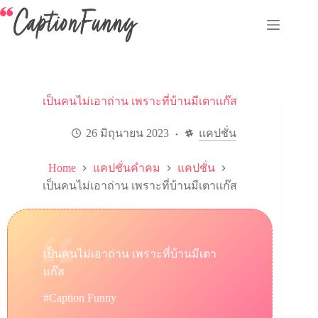
Skip
to
content
เป็นคนไม่เอาถ่าน เพราะที่บ้านมีเตาเเก๊ส
26 มิถุนายน 2023
แคปชั่น
Home
แคปชั่นคำคม
แคปชั่น
เป็นคนไม่เอาถ่าน เพราะที่บ้านมีเตาเเก๊ส
เป็นคนไม่เอาถ่าน เพราะที่บ้านมีเตา
เเก๊ส
#Caption Funny