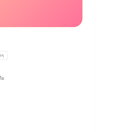
ดๆ
ีย